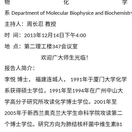
物化学
系
Department of Molecular Biophysice and Biochemistry,
主持人：周长忍 教授
时 间：
年
月
日下午
2013
12
14
4:00
地 点：第二理工楼
会议室
347
欢迎广大师生光临！
报告人简介：
李悦 博士， 福建连城人，
年于厦门大学化学
1991
系获得硕士学位，
年至
年在广州中山大
1991
1994
学高分子研究所攻读化学博士学位。
年至
2001
年于新西兰奥克兰大学生命科学院攻读第二
2005
个博士学位。研究方向为肺结核杆菌中维生素
B1