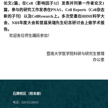
论文
2
篇，在
Cell
（影响因子
32
）发表并列第一作者论文
1
篇，参与的研究工作发表在
PNAS
、
Cell Reports
（
Cell
杂志
新的子刊）以及
CellResearch
上。多次受邀在
HHMI
科学大
会、
NIH
年度大会和首届吴瑞先生纪念研讨会上做学术报
告。
欢迎各位师生踊跃参加！
暨南大学医学院科研与研究生管理
办公室
石牌校区（校本部）
电话：020-85220010