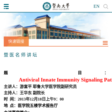
EN
快速链接
暨 医 名 师 讲 坛
题
目：
Antiviral Innate Immunity Signaling Pa
主讲人：
游富平
耶鲁大学医学院副研究员
主持人：
王华东
副院长
时
间：
2013
年
12
月
18
日上午
9
：
00
地
点：医学院五楼学术报告厅