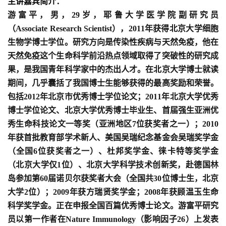
主讲嘉宾简介：
游富平，男，
29
岁，耶鲁大学医学院副研究员
（
Associate Research Scientist
），
2011
年获得北京大学细胞
生物学博士学位。研究方向是传染性疾病与天然免疫，他在
天然免疫这个生命科学前沿热点领域取得了突破性的研究成
果，是我国青年科学家中的杰出人才。在北京大学博士就读
期间，几乎囊括了我国博士生能够获得的最高奖励和荣誉。
包括
2012
年北京市优秀博士学位论文；
2011
年北京大学优秀
博士学位论文、北京大学优秀博士毕业生、首届强生亚洲优
秀生命科技论文一等奖（亚洲地区
7
位获奖者之一）；
2010
年获首批教育部学术新人、美国吴瑞纪念基金会吴瑞奖学金
（全国
6
位获奖者之一）、杜邦奖学金、徕卡特等奖学金
（北京大学仅
1
位）、北京大学科学技术创新奖，赴德国林
岛参加第
60
届诺贝尔获奖者大会（全国共
30
位博士生，北京
大学
2
位）；
2009
年获方瑞贤奖学金；
2008
年获顾温玉生命
科学奖学金。正在申报全国百篇优秀博士论文。游富平研究
员以第一作者在
Nature Immunology
（影响因子
26
）上发表