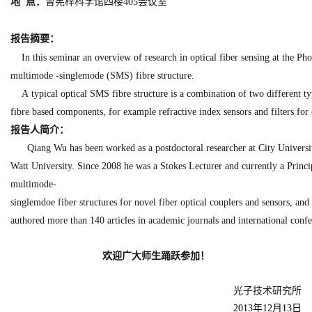
地
点：
曾宪梓科学馆四楼
405
会议室
报告摘要：
In this seminar an overview of research in optical fiber sensing at the P
multimode
-singlemode (SMS) fibre structure.
A typical optical SMS fibre structure is a combination of two different 
fibre based components, for example refractive index sensors and filters fo
报告人简介：
Qiang Wu
has been worked as a postdoctoral researcher at City Univers
Watt University. Since 2008 he was a Stokes Lecturer and currently a Princi
multimode-
singlemdoe fiber structures for novel fiber optical couplers and sensors, an
authored more than 140 articles in academic journals and international confe
欢迎
广大师生踊跃参加！
光子技术研究所
201
3
年
12
月
13
日