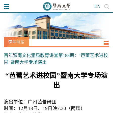
EN
快速链接
百年暨南文化素质教育讲堂第188期：“芭蕾艺术进校
园”暨南大学专场演出
“芭蕾艺术进校园”暨南大学专场演
出
演出单位：广州芭蕾舞团
时间：
12
月
18
日
、
19
日晚
7:30
（两场）