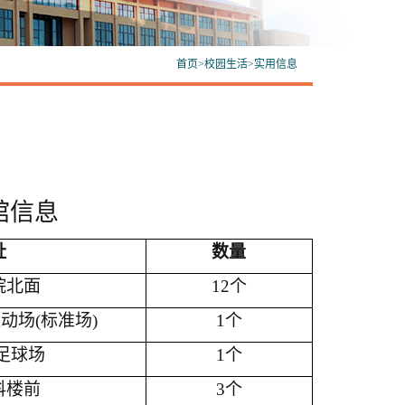
首页
>
校园生活
>
实用信息
馆信息
址
数量
院北面
12
个
运动场
(
标准场
)
1
个
足球场
1
个
科楼前
3
个