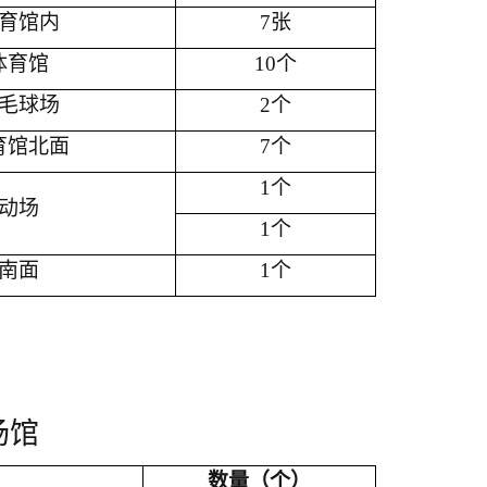
育馆内
7
张
体育馆
10
个
毛球场
2
个
育馆北面
7
个
1
个
动场
1
个
南面
1
个
场馆
数量（个）