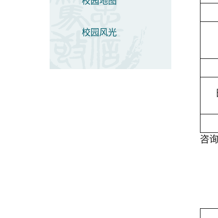
校园地图
校园风光
咨