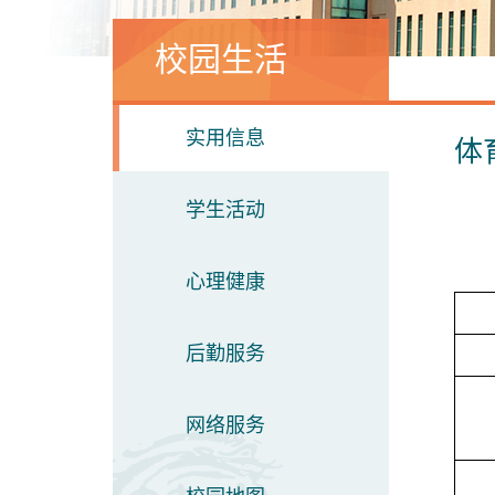
校园生活
实用信息
体
学生活动
心理健康
后勤服务
网络服务