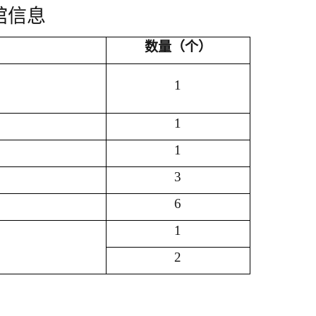
馆信息
数量（个）
1
1
1
3
6
1
2