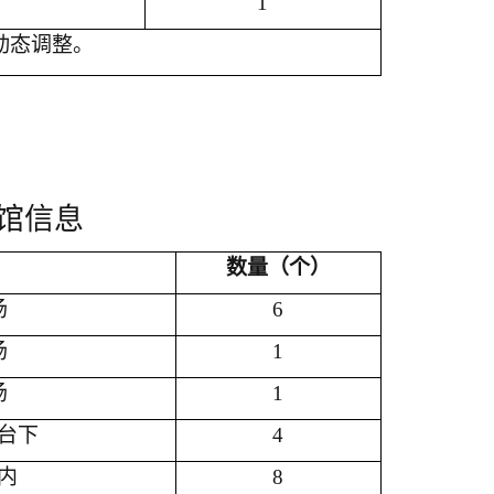
1
动态调整。
馆信息
数量（个）
场
6
场
1
场
1
台下
4
内
8