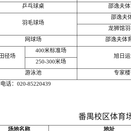
乒乓球桌
邵逸夫体
邵逸夫
羽毛球场
龙狮馆羽
网球场
邵逸夫体
400
米标准场
田径场
旭日运
250-300
米场
游泳池
专家楼
询电话：
020-85220439
番禺校区体育
场地名称
地址