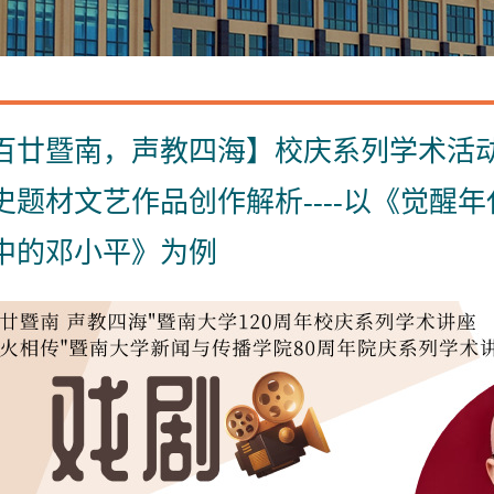
百廿暨南，声教四海】校庆系列学术活
史题材文艺作品创作解析----以《觉醒
中的邓小平》为例