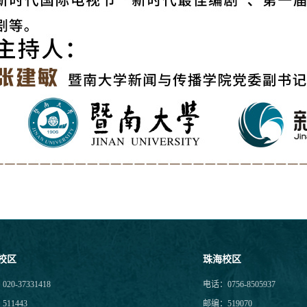
校区
珠海校区
20-37331418
电话：0756-8505937
11443
邮编：519070