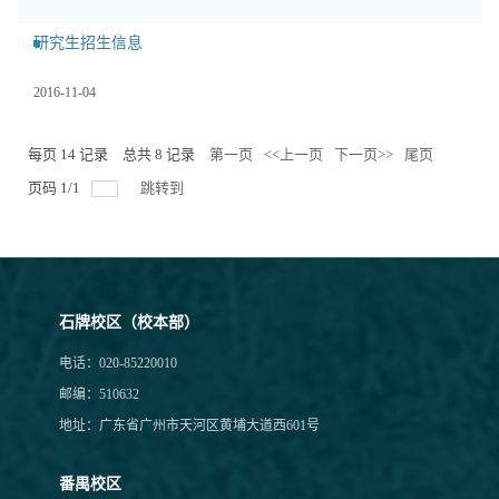
研究生招生信息
2016-11-04
每页
14
记录
总共
8
记录
第一页
<<上一页
下一页>>
尾页
页码
1
/
1
跳转到
石牌校区（校本部）
电话：020-85220010
邮编：510632
地址：广东省广州市天河区黄埔大道西601号
番禺校区