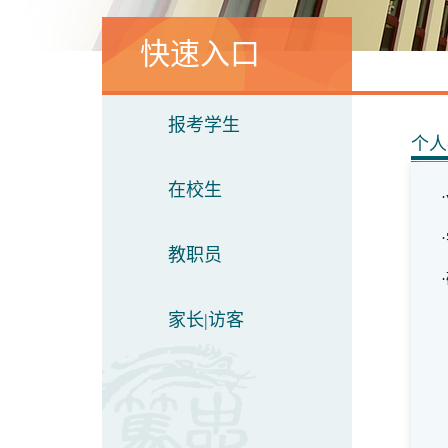
快速入口
报考学生
个人
在校生
教职员
家长|访客