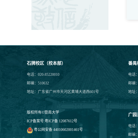
石牌校区（校本部）
番禺
电话：020-85220010
电话：0
邮编：510632
邮编：5
地址：广东省广州市天河区黄埔大道西601号
地址
版权所有©暨南大学
广园
ICP备案号:
粤ICP备 12087612号
电话：0
粤公网安备 44010602001461号
邮编：5